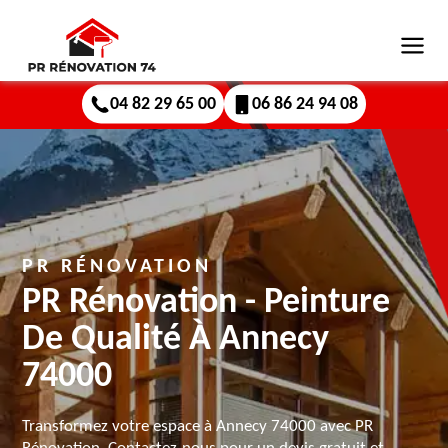
04 82 29 65 00
06 86 24 94 08
PR RÉNOVATION
PR Rénovation - Peinture
De Qualité À Annecy
74000
Transformez votre espace à Annecy 74000 avec PR