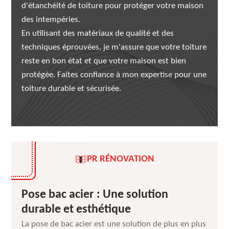
d'étanchéité de toiture pour protéger votre maison
des intempéries.
En utilisant des matériaux de qualité et des
techniques éprouvées, je m'assure que votre toiture
reste en bon état et que votre maison est bien
protégée. Faites confiance à mon expertise pour une
toiture durable et sécurisée.
PR RÉNOVATION
Pose bac acier : Une solution
durable et esthétique
La pose de bac acier est une solution de plus en plus