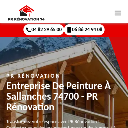
04 82 29 65 00
06 86 24 94 08
PR RÉNOVATION
Entreprise De Peinture À
Sallanches 74700 - PR
Rénovation
Transformez votre espace avec PR Rénovation !